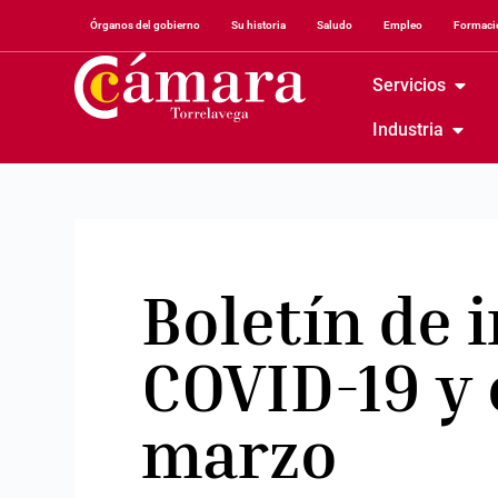
Órganos del gobierno
Su historia
Saludo
Empleo
Formació
Servicios
Industria
Boletín de 
COVID-19 y 
marzo