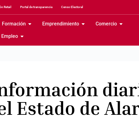
n Retail
Portal de transparencia
Censo Electoral
Formación
Emprendimiento
Comercio
Empleo
información diar
el Estado de Al