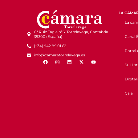
LA CÁMA
La cam
C/ Ruiz Tagle nº6. Torrelavega, Cantabria
Canal É
39300 (España)
(+34) 942 89 01 62
Portal 
info@camaratorrelavega.es
Su Hist
Digital
Gala