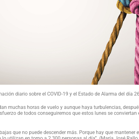
rmación diario sobre el COVID-19 y el Estado de Alarma del día
dan muchas horas de vuelo y aunque haya turbulencias, despué
sfuerzo de todos conseguiremos que estos lunes se conviertan en
 bajas que no puede descender más. Porque hay que mantener el
o lo utilizan en torno a 2.300 personas al día”. (María José Rall