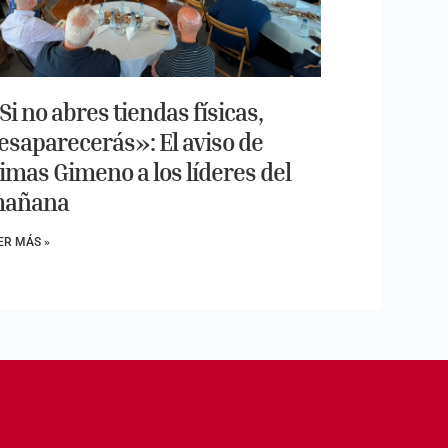
Si no abres tiendas físicas,
esaparecerás»: El aviso de
imas Gimeno a los líderes del
añana
ER MÁS »