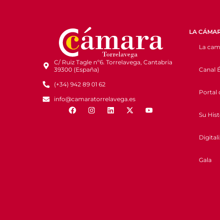
LA CÁMA
La cam
C/ Ruiz Tagle nº6. Torrelavega, Cantabria
Canal É
39300 (España)
(+34) 942 89 01 62
Portal 
info@camaratorrelavega.es
Su Hist
Digital
Gala