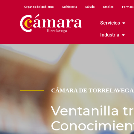
Órganos del gobierno
Su historia
Saludo
Empleo
Formació
Servicios
Industria
CÁMARA DE TORRELAVEGA
Ventanilla t
Conocimien