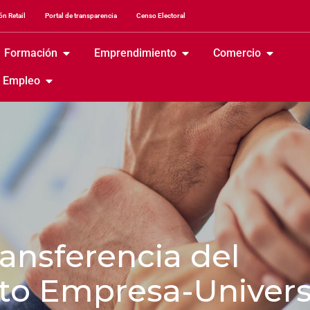
n Retail
Portal de transparencia
Censo Electoral
Formación
Emprendimiento
Comercio
Empleo
ransferencia del
to Empresa-Univer