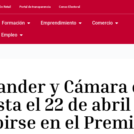
n Retail
Portal de transparencia
Censo Electoral
Formación
Emprendimiento
Comercio
Empleo
ander y Cámara 
a el 22 de abril
birse en el Prem