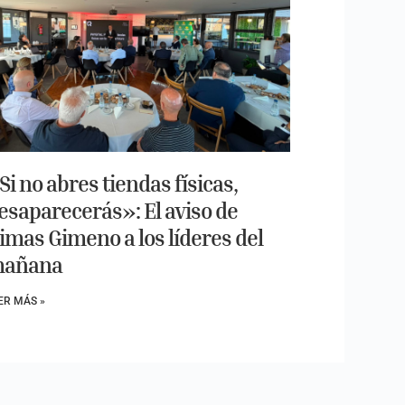
Si no abres tiendas físicas,
esaparecerás»: El aviso de
imas Gimeno a los líderes del
añana
ER MÁS »