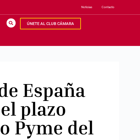
Noticias
Contacto
ÚNETE AL CLUB CÁMARA
de España
 el plazo
io Pyme del