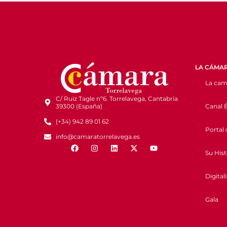
LA CÁMA
La cam
C/ Ruiz Tagle nº6. Torrelavega, Cantabria
Canal É
39300 (España)
(+34) 942 89 01 62
Portal 
info@camaratorrelavega.es
Su Hist
Digital
Gala