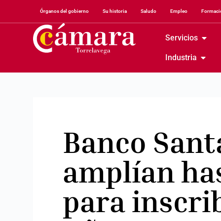
Órganos del gobierno
Su historia
Saludo
Empleo
Formació
Servicios
Industria
Banco Sant
amplían hast
para inscri