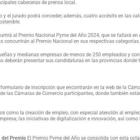
ncipales cabeceras de prensa local.
o y el jurado podrá conceder, además, cuatro accésits en las cat
ostenible.
rirá al Premio Nacional Pyme del Año 2024, que se fallará en e
s concurrirán al Premio Nacional en sus respectivas categorías
queñas y medianas empresas de menos de 250 empleados y con un
esas deberán presentar sus candidaturas en las provincias donde
 formulario de inscripción que encontrarán en la web de la Cám
de las Cámaras de Comercio participantes, donde también están
tos como la creación de empleo, con especial atención al emple
mpresa; las iniciativas de digitalización e innovación, así como
n del Premio
El Premio Pyme del Año se consolida con esta octa