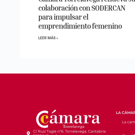
colaboración con SODERCAN
para impulsar el
emprendimiento femenino
LEER MÁS »
LA CÁMA
La cam
C/ Ruiz Tagle nº6. Torrelavega, Cantabria