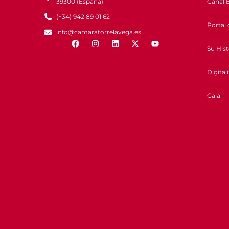
Canal É
39300 (España)
(+34) 942 89 01 62
Portal 
info@camaratorrelavega.es
Su Hist
Digital
Gala