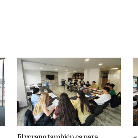
u
El verano también es para
«