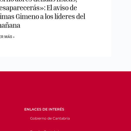
esaparecerás»: El aviso de
imas Gimeno a los líderes del
añana
ER MÁS »
ENLACES DE INTERÉS
Gobierno de Cantabria