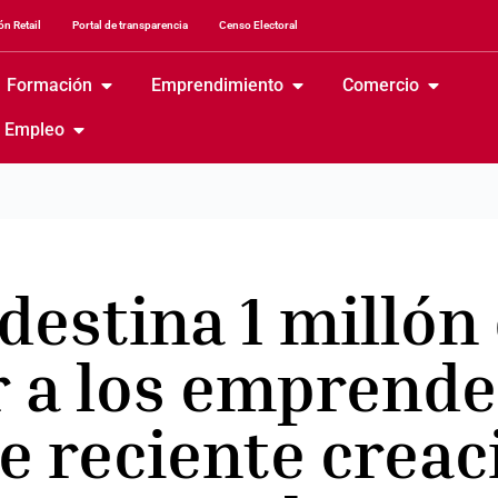
n Retail
Portal de transparencia
Censo Electoral
Formación
Emprendimiento
Comercio
Empleo
estina 1 millón 
 a los emprende
e reciente creac