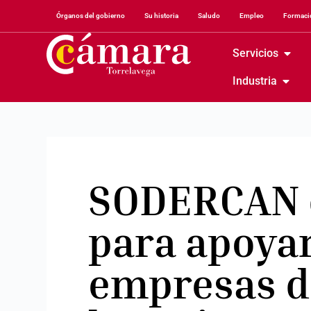
Órganos del gobierno
Su historia
Saludo
Empleo
Formació
Servicios
Industria
SODERCAN d
para apoyar
empresas d