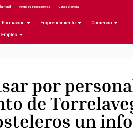
n Retail
Portal de transparencia
Censo Electoral
Formación
Emprendimiento
Comercio
Empleo
sar por personal
to de Torrelave
osteleros un inf