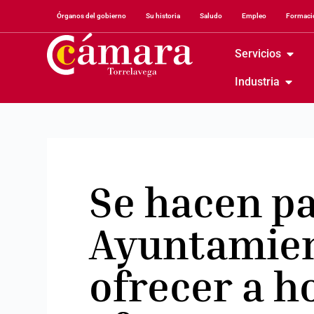
Órganos del gobierno
Su historia
Saludo
Empleo
Formació
Servicios
Industria
Se hacen pa
Ayuntamien
ofrecer a h