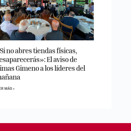
Si no abres tiendas físicas,
esaparecerás»: El aviso de
imas Gimeno a los líderes del
añana
ER MÁS »