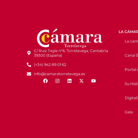
LA CÁMA
La cam
C/ Ruiz Tagle nº6. Torrelavega, Cantabria
Canal É
39300 (España)
(+34) 942 89 01 62
Portal 
info@camaratorrelavega.es
Su Hist
Digital
Gala