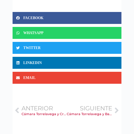
FACEBOOK
WHATSAPP
TWITTER
LINKEDIN
EMAIL
ANTERIOR
SIGUIENTE
Cámara Torrelavega y Cruz Roja impulsarán la mentorización empresarial en programas de empleo
Cámara Torrelavega y Banco Sabadell firman un convenio para aportar soluciones financieras a empresas y emprendedores