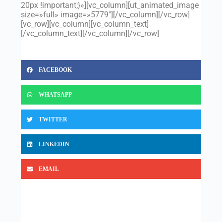
20px !important;}»][vc_column][ut_animated_image
size=»full» image=»5779″][/vc_column][/vc_row]
[vc_row][vc_column][vc_column_text]
[/vc_column_text][/vc_column][/vc_row]
FACEBOOK
WHATSAPP
TWITTER
LINKEDIN
EMAIL