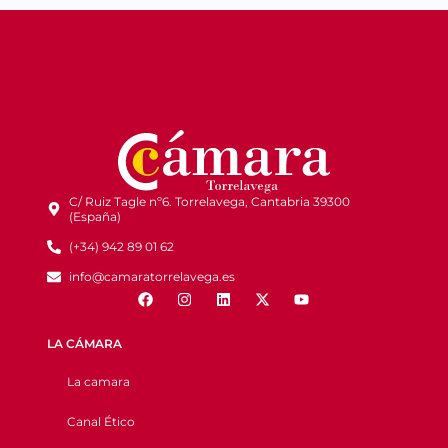
C/ Ruiz Tagle nº6. Torrelavega, Cantabria 39300
(España)
(+34) 942 89 01 62
info@camaratorrelavega.es
LA CÁMARA
La camara
Canal Ético