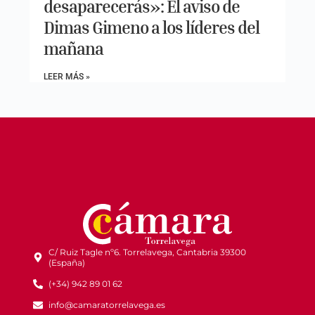
desaparecerás»: El aviso de
Dimas Gimeno a los líderes del
mañana
LEER MÁS »
C/ Ruiz Tagle nº6. Torrelavega, Cantabria 39300
(España)
(+34) 942 89 01 62
info@camaratorrelavega.es