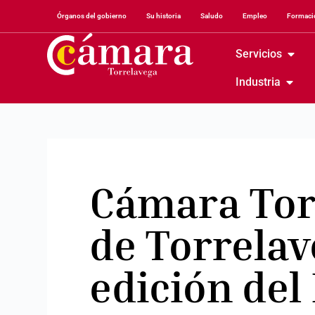
Órganos del gobierno
Su historia
Saludo
Empleo
Formació
Servicios
Industria
Cámara Tor
de Torrela
edición del