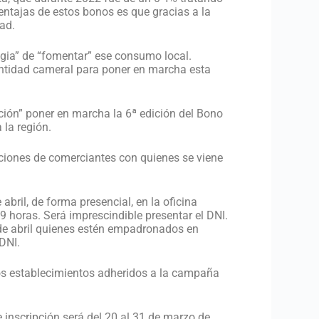
entajas de estos bonos es que gracias a la
ad.
tegia” de “fomentar” ese consumo local.
entidad cameral para poner en marcha esta
ción” poner en marcha la 6ª edición del Bono
 la región.
ciones de comerciantes con quienes se viene
bril, de forma presencial, en la oficina
9 horas. Será imprescindible presentar el DNI.
2 de abril quienes estén empadronados en
DNI.
os establecimientos adheridos a la campaña
e inscripción será del 20 al 31 de marzo de