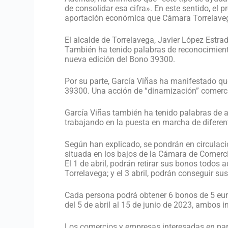
de consolidar esa cifra». En este sentido, el
aportación económica que Cámara Torrelavega
El alcalde de Torrelavega, Javier López Estra
También ha tenido palabras de reconocimiento
nueva edición del Bono 39300.
Por su parte, García Viñas ha manifestado qu
39300. Una acción de “dinamización” comercial
García Viñas también ha tenido palabras de 
trabajando en la puesta en marcha de diferen
Según han explicado, se pondrán en circulació
situada en los bajos de la Cámara de Comercio
El 1 de abril, podrán retirar sus bonos todos
Torrelavega; y el 3 abril, podrán conseguir 
Cada persona podrá obtener 6 bonos de 5 eur
del 5 de abril al 15 de junio de 2023, ambos i
Los comercios y empresas interesadas en parti