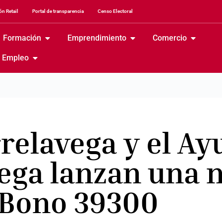
n Retail
Portal de transparencia
Censo Electoral
Formación
Emprendimiento
Comercio
Empleo
relavega y el A
vega lanzan una 
 Bono 39300