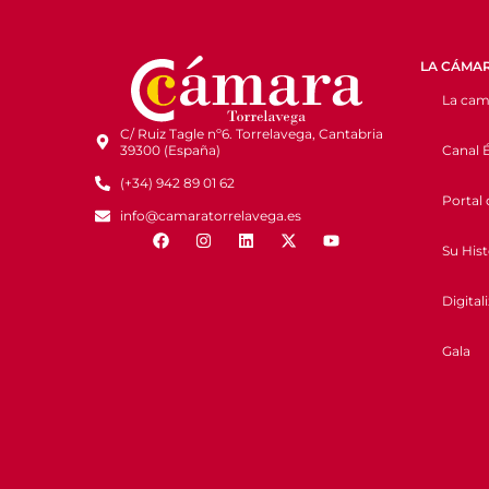
LA CÁMA
La cam
C/ Ruiz Tagle nº6. Torrelavega, Cantabria
Canal É
39300 (España)
(+34) 942 89 01 62
Portal 
info@camaratorrelavega.es
Su Hist
Digital
Gala