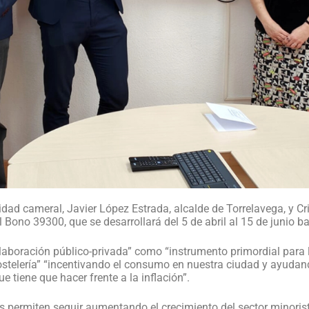
idad cameral, Javier López Estrada, alcalde de Torrelavega, y Cr
Bono 39300, que se desarrollará del 5 de abril al 15 de junio baj
aboración público-privada” como “instrumento primordial para 
hostelería” “incentivando el consumo en nuestra ciudad y ayuda
ue tiene que hacer frente a la inflación”.
 permiten seguir aumentando el crecimiento del sector minoris