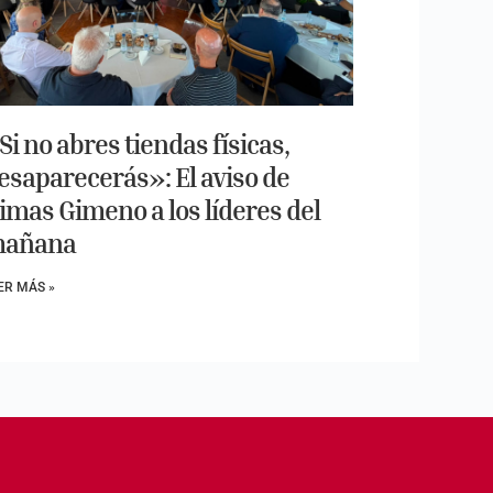
Si no abres tiendas físicas,
esaparecerás»: El aviso de
imas Gimeno a los líderes del
añana
ER MÁS »