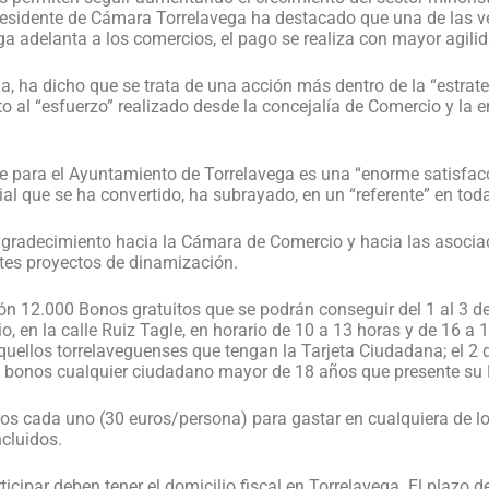
 presidente de Cámara Torrelavega ha destacado que una de las v
 adelanta a los comercios, el pago se realiza con mayor agilid
da, ha dicho que se trata de una acción más dentro de la “estra
 al “esfuerzo” realizado desde la concejalía de Comercio y la 
e para el Ayuntamiento de Torrelavega es una “enorme satisfac
 que se ha convertido, ha subrayado, en un “referente” en toda
agradecimiento hacia la Cámara de Comercio y hacia las asocia
tes proyectos de dinamización.
n 12.000 Bonos gratuitos que se podrán conseguir del 1 al 3 de a
, en la calle Ruiz Tagle, en horario de 10 a 13 horas y de 16 a 1
 aquellos torrelaveguenses que tengan la Tarjeta Ciudadana; el 
sus bonos cualquier ciudadano mayor de 18 años que presente su 
os cada uno (30 euros/persona) para gastar en cualquiera de l
ncluidos.
cipar deben tener el domicilio fiscal en Torrelavega. El plazo d