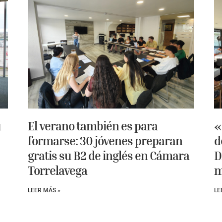
u
El verano también es para
«
formarse: 30 jóvenes preparan
d
gratis su B2 de inglés en Cámara
D
Torrelavega
m
LEER MÁS »
LE