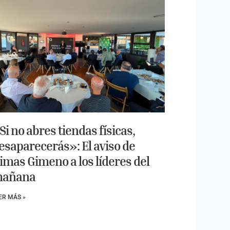
Si no abres tiendas físicas,
esaparecerás»: El aviso de
imas Gimeno a los líderes del
añana
ER MÁS »