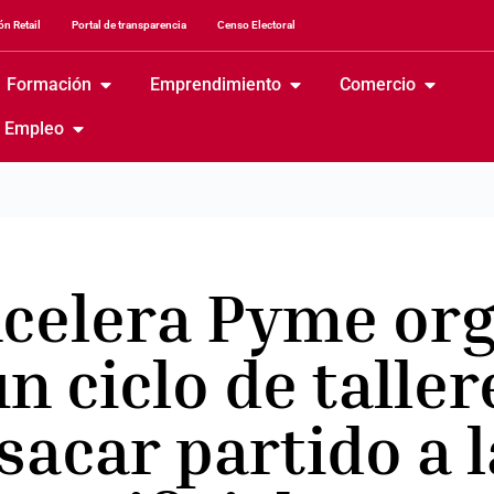
n Retail
Portal de transparencia
Censo Electoral
Formación
Emprendimiento
Comercio
Empleo
Acelera Pyme or
n ciclo de taller
sacar partido a l