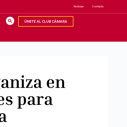
Noticias
Contacto
ÚNETE AL CLUB CÁMARA
ganiza en
es para
a