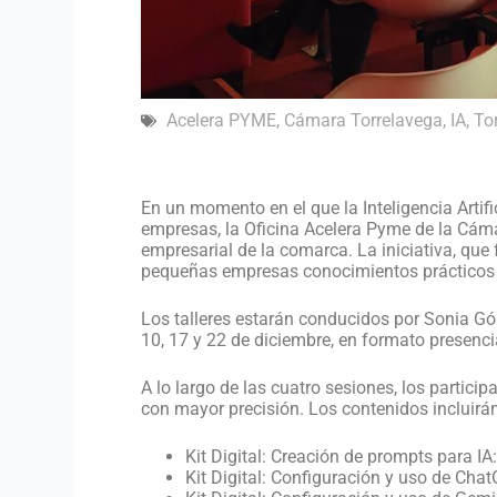
Acelera PYME
,
Cámara Torrelavega
,
IA
,
To
En un momento en el que la Inteligencia Artifi
empresas, la Oficina Acelera Pyme de la Cáma
empresarial de la comarca. La iniciativa, qu
pequeñas empresas conocimientos prácticos q
Los talleres estarán conducidos por Sonia Góm
10, 17 y 22 de diciembre, en formato presenci
A lo largo de las cuatro sesiones, los partici
con mayor precisión. Los contenidos incluirá
Kit Digital: Creación de prompts para IA
Kit Digital: Configuración y uso de Cha