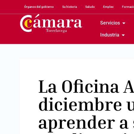
Órganos del gobierno
Su historia
Saludo
Empleo
Formació
Servicios
Industria
La Oficina 
diciembre u
aprender a 