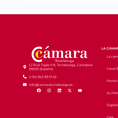
LA CÁMA
La cam
C/ Ruiz Tagle nº6. Torrelavega, Cantabria
Canal É
39300 (España)
(+34) 942 89 01 62
Portal 
info@camaratorrelavega.es
Su Hist
Digital
Gala