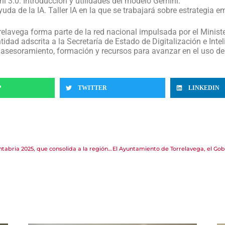
ni 3.0. Introducción y utilidades del modelo Gemini.
yuda de la IA. Taller IA en la que se trabajará sobre estrategia 
lavega forma parte de la red nacional impulsada por el Minister
tidad adscrita a la Secretaría de Estado de Digitalización e Inte
o asesoramiento, formación y recursos para avanzar en el uso de
P
TWITTER
LINKEDIN
Aldeas Activas gana el Demo Day de Node Hub Cantabria 2025, que consolida a la región como referente en startups tecnológicas