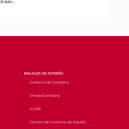
ER MÁS »
ENLACES DE INTERÉS
Gobierno de Cantabria
EmpleaCantabria
ICANE
Cámara de Comercio de España