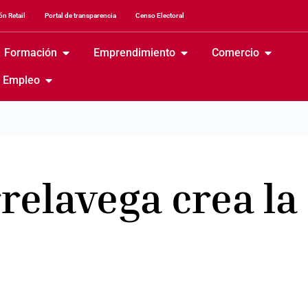
n Retail
Portal de transparencia
Censo Electoral
Formación
Emprendimiento
Comercio
Empleo
elavega crea la 