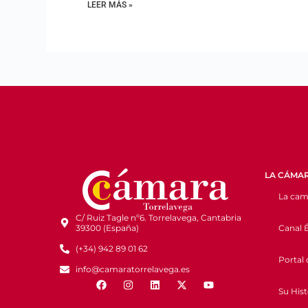
LEER MÁS »
LA CÁMA
La cam
C/ Ruiz Tagle nº6. Torrelavega, Cantabria
Canal É
39300 (España)
(+34) 942 89 01 62
Portal 
info@camaratorrelavega.es
Su Hist