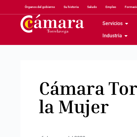
Órganos del gobierno
Su historia
Saludo
Empleo
Formació
Servicios
Industria
Cámara Torr
la Mujer