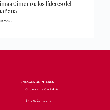
imas Gimeno a los líderes del
añana
ER MÁS »
ENLACES DE INTERÉS
Gobierno de Cantabria
EmpleaCantabria