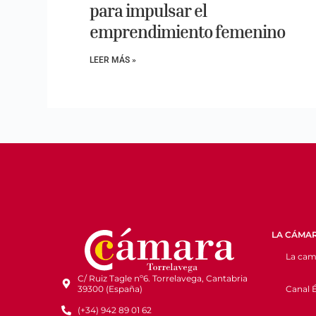
para impulsar el
emprendimiento femenino
LEER MÁS »
LA CÁMA
La cam
C/ Ruiz Tagle nº6. Torrelavega, Cantabria
Canal É
39300 (España)
(+34) 942 89 01 62