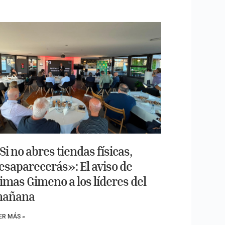
Si no abres tiendas físicas,
esaparecerás»: El aviso de
imas Gimeno a los líderes del
añana
ER MÁS »