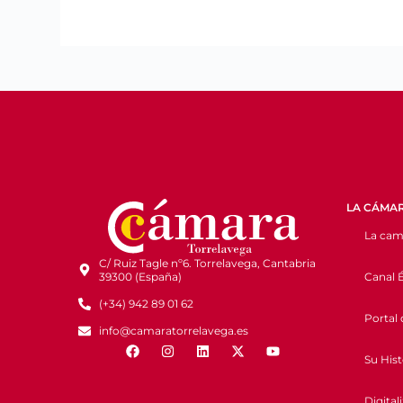
LA CÁMA
La cam
C/ Ruiz Tagle nº6. Torrelavega, Cantabria
Canal É
39300 (España)
(+34) 942 89 01 62
Portal 
info@camaratorrelavega.es
Su Hist
Digital