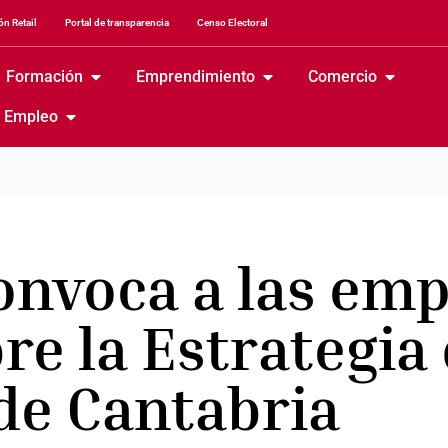
n Retail
Portal de transparencia
Censo Electoral
Formación
Emprendimiento
Comercio
Empleo
onvoca a las em
re la Estrategia 
de Cantabria