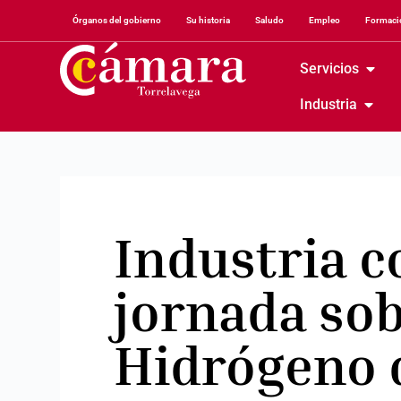
Órganos del gobierno
Su historia
Saludo
Empleo
Formació
Servicios
Industria
Industria c
jornada sob
Hidrógeno 