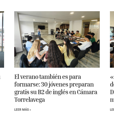
u
El verano también es para
«
formarse: 30 jóvenes preparan
d
gratis su B2 de inglés en Cámara
D
Torrelavega
m
LEER MÁS »
LE