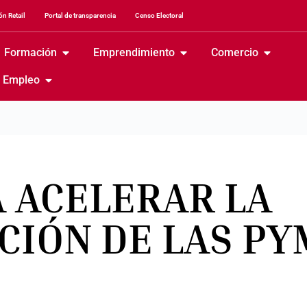
n Retail
Portal de transparencia
Censo Electoral
Formación
Emprendimiento
Comercio
Empleo
A ACELERAR LA
ACIÓN DE LAS P