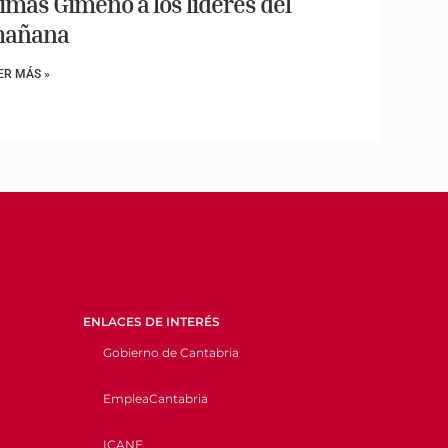
imas Gimeno a los líderes del
añana
ER MÁS »
ENLACES DE INTERÉS
Gobierno de Cantabria
EmpleaCantabria
ICANE