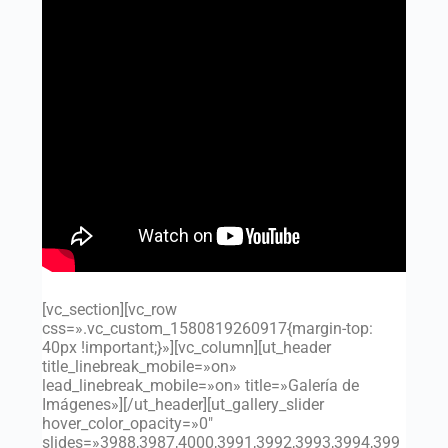
[vc_section][vc_row
css=».vc_custom_1580819260917{margin-top:
40px !important;}»][vc_column][ut_header
title_linebreak_mobile=»on»
lead_linebreak_mobile=»on» title=»Galería de
Imágenes»][/ut_header][ut_gallery_slider
hover_color_opacity=»0″
slides=»3988,3987,4000,3991,3992,3993,3994,399