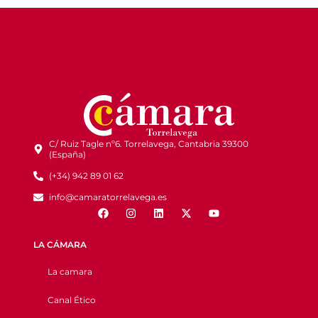
C/ Ruiz Tagle nº6. Torrelavega, Cantabria 39300
(España)
(+34) 942 89 01 62
info@camaratorrelavega.es
LA CÁMARA
La camara
Canal Ético