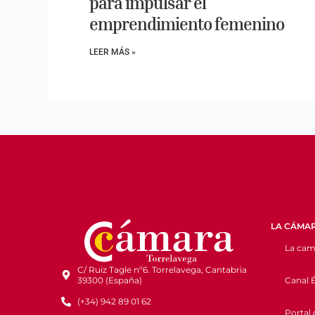
para impulsar el
emprendimiento femenino
LEER MÁS »
LA CÁMA
La cam
C/ Ruiz Tagle nº6. Torrelavega, Cantabria
Canal É
39300 (España)
(+34) 942 89 01 62
Portal 