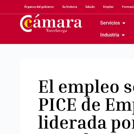
Órganos del gobierno
Su historia
Saludo
Empleo
Formació
Servicios
Industria
El empleo se
PICE de Em
liderada po