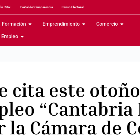
n Retail
Portal de transparencia
Censo Electoral
Formación
Emprendimiento
Comercio
Empleo
 cita este otoño
pleo “Cantabria
r la Cámara de 