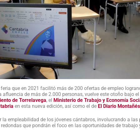
 feria que en 2021 facilitó más de 200 ofertas de empleo logra
 afluencia de más de 2.000 personas, vuelve este otoño bajo e
ento de Torrelavega
, el
Ministerio de Trabajo y Economía Soci
tabria
en esta nueva edición, así como el de
El Diario Montañé
 la empleabilidad de los jóvenes cántabros, involucrando a las 
as redondas que pondrán el foco en las oportunidades de trabajo