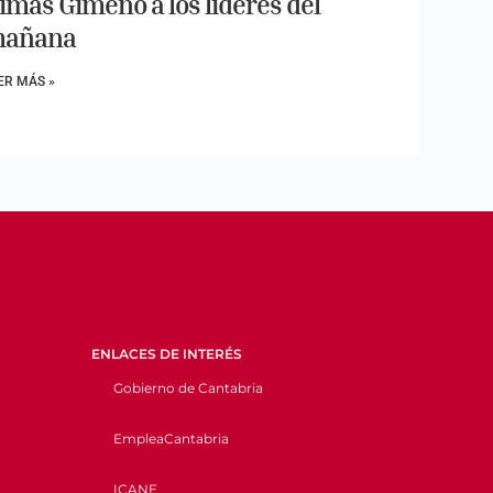
imas Gimeno a los líderes del
añana
ER MÁS »
ENLACES DE INTERÉS
Gobierno de Cantabria
EmpleaCantabria
ICANE