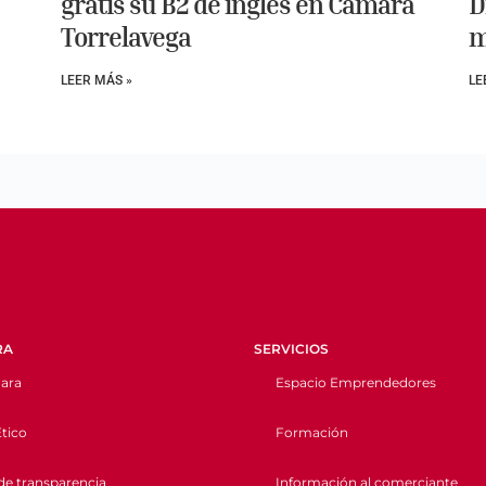
gratis su B2 de inglés en Cámara
D
Torrelavega
m
LEER MÁS »
LE
RA
SERVICIOS
ara
Espacio Emprendedores
tico
Formación
de transparencia
Información al comerciante