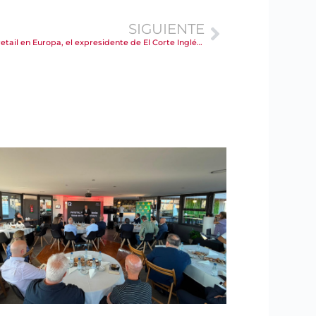
SIGUIENTE
Una de las figuras más influyentes del retail en Europa, el expresidente de El Corte Inglés, Dimas Gimeno, analizará en Torrelavega el futuro del sector