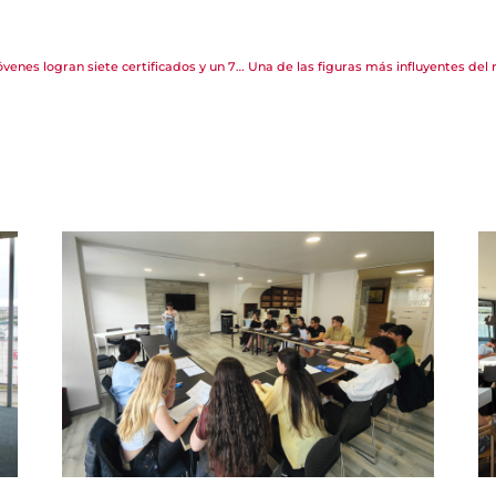
Cámara Torrelavega impulsa el empleo juvenil: 16 jóvenes logran siete certificados y un 70 % de inserción laboral