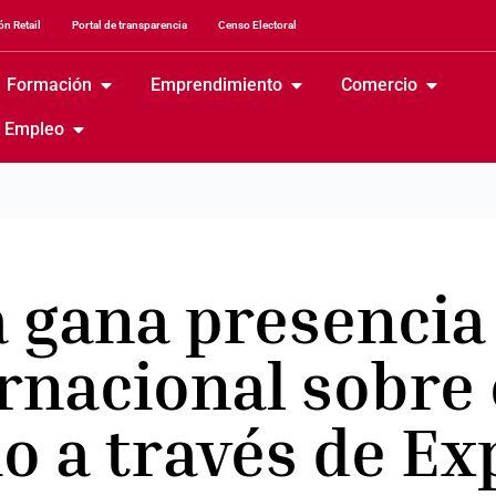
n Retail
Portal de transparencia
Censo Electoral
Formación
Emprendimiento
Comercio
Empleo
 gana presencia 
rnacional sobre 
o a través de Ex