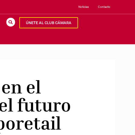
Noticias
Contacto
ÚNETE AL CLUB CÁMARA
en el
el futuro
poretail