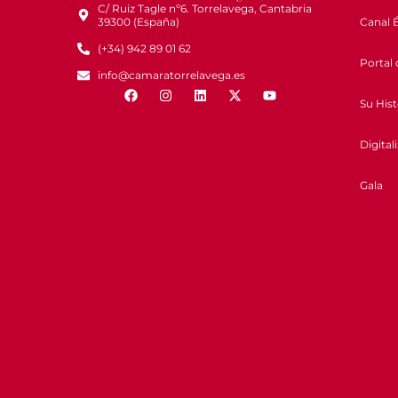
C/ Ruiz Tagle nº6. Torrelavega, Cantabria
Canal É
39300 (España)
(+34) 942 89 01 62
Portal 
info@camaratorrelavega.es
Su Hist
Digital
Gala