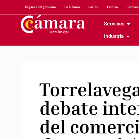
Órganos del gobierno
Su historia
Saludo
Empleo
Formació
Servicios
Industria
Torrelavega
debate inte
del comerci