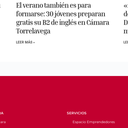
u
El verano también es para
«
formarse: 30 jóvenes preparan
d
gratis su B2 de inglés en Cámara
D
Torrelavega
m
LEER MÁS »
LE
RA
SERVICIOS
ara
Espacio Emprendedores