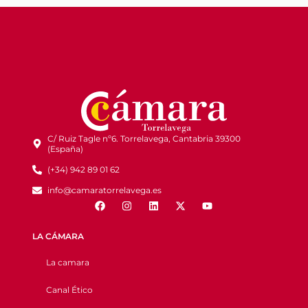
C/ Ruiz Tagle nº6. Torrelavega, Cantabria 39300
(España)
(+34) 942 89 01 62
info@camaratorrelavega.es
LA CÁMARA
La camara
Canal Ético