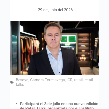
29 de junio del 2026
Besaya
,
Cámara Torrelavega
,
ICR
,
retail
,
retail
talks
Participará el 3 de julio en una nueva edición
de Retail Talks, organizada por el Instituto