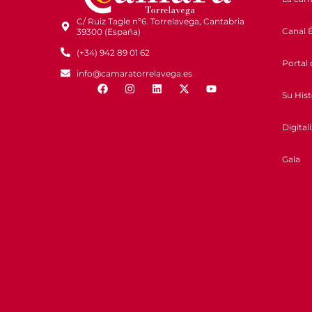
C/ Ruiz Tagle nº6. Torrelavega, Cantabria
Canal É
39300 (España)
(+34) 942 89 01 62
Portal 
info@camaratorrelavega.es
Su Hist
Digital
Gala