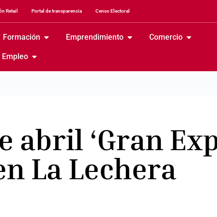
n Retail
Portal de transparencia
Censo Electoral
Formación
Emprendimiento
Comercio
Empleo
de abril ‘Gran Ex
en La Lechera