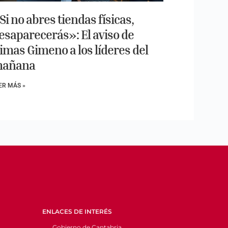
Si no abres tiendas físicas,
esaparecerás»: El aviso de
imas Gimeno a los líderes del
añana
ER MÁS »
ENLACES DE INTERÉS
Gobierno de Cantabria