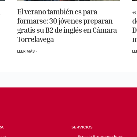
u
El verano también es para
«
formarse: 30 jóvenes preparan
d
gratis su B2 de inglés en Cámara
D
Torrelavega
m
LEER MÁS »
LE
RA
SERVICIOS
ara
Espacio Emprendedores