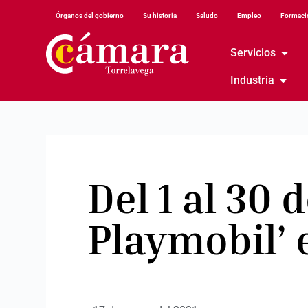
Órganos del gobierno
Su historia
Saludo
Empleo
Formació
Servicios
Industria
Del 1 al 30 
Playmobil’ 