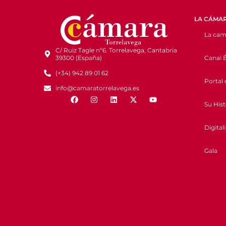
LA CÁMA
La cam
C/ Ruiz Tagle nº6. Torrelavega, Cantabria
Canal É
39300 (España)
(+34) 942 89 01 62
Portal 
info@camaratorrelavega.es
Su Hist
Digital
Gala