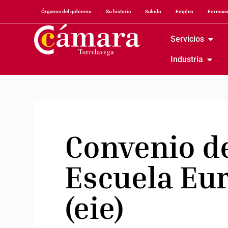
Órganos del gobierno
Su historia
Saludo
Empleo
Formació
Servicios
Industria
Convenio de
Escuela Eu
(eie)