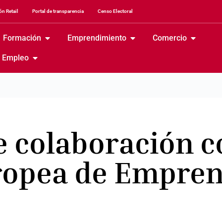
n Retail
Portal de transparencia
Censo Electoral
Formación
Emprendimiento
Comercio
Empleo
 colaboración c
ropea de Empre