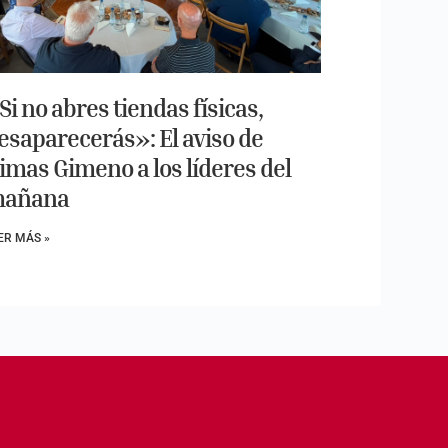
Si no abres tiendas físicas,
esaparecerás»: El aviso de
imas Gimeno a los líderes del
añana
ER MÁS »