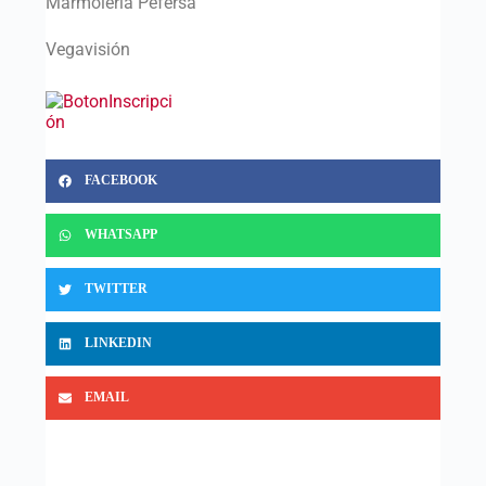
Marmolería Pefersa
Vegavisión
FACEBOOK
WHATSAPP
TWITTER
LINKEDIN
EMAIL