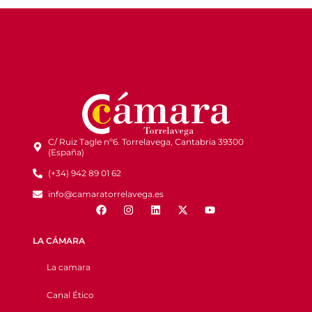
C/ Ruiz Tagle nº6. Torrelavega, Cantabria 39300
(España)
(+34) 942 89 01 62
info@camaratorrelavega.es
LA CÁMARA
La camara
Canal Ético