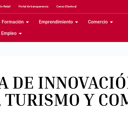
n Retail
Portal de transparencia
Censo Electoral
Formación
Emprendimiento
Comercio
Empleo
A DE INNOVACIÓ
, TURISMO Y CO