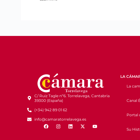
LA CÁMA
La cam
C/ Ruiz Tagle nº6. Torrelavega, Cantabria
Canal É
39300 (España)
(+34) 942 89 01 62
Portal 
info@camaratorrelavega.es
Su Hist