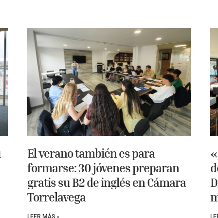
u
El verano también es para
«
formarse: 30 jóvenes preparan
d
gratis su B2 de inglés en Cámara
D
Torrelavega
m
LEER MÁS »
LE