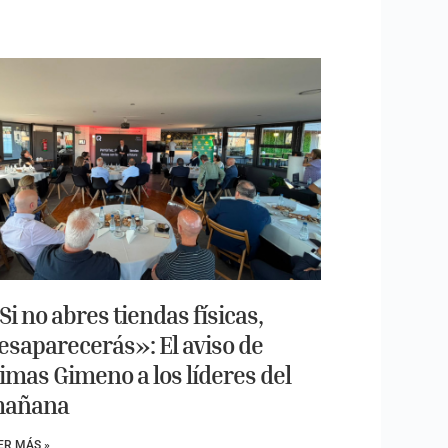
Si no abres tiendas físicas,
esaparecerás»: El aviso de
imas Gimeno a los líderes del
añana
ER MÁS »