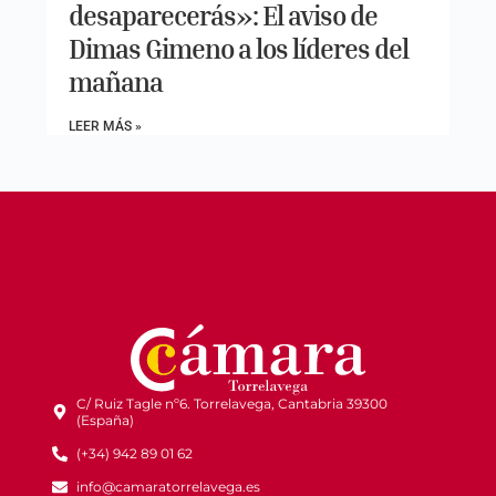
desaparecerás»: El aviso de
Dimas Gimeno a los líderes del
mañana
LEER MÁS »
C/ Ruiz Tagle nº6. Torrelavega, Cantabria 39300
(España)
(+34) 942 89 01 62
info@camaratorrelavega.es