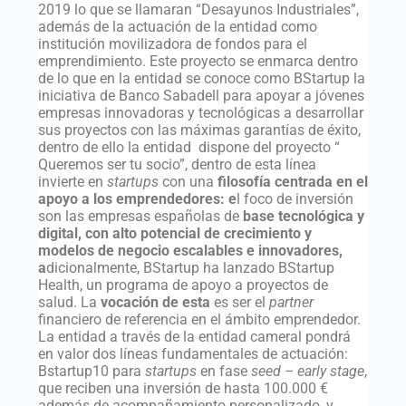
2019 lo que se llamaran “Desayunos Industriales”,
además de la actuación de la entidad como
institución movilizadora de fondos para el
emprendimiento. Este proyecto se enmarca dentro
de lo que en la entidad se conoce como BStartup la
iniciativa de Banco Sabadell para apoyar a jóvenes
empresas innovadoras y tecnológicas a desarrollar
sus proyectos con las máximas garantías de éxito,
dentro de ello la entidad dispone del proyecto “
Queremos ser tu socio”, dentro de esta línea
invierte en
startups
con una
filosofía centrada en el
apoyo a los emprendedores: e
l foco de inversión
son las empresas españolas de
base tecnológica y
digital, con alto potencial de crecimiento y
modelos de negocio escalables e innovadores,
a
dicionalmente, BStartup ha lanzado BStartup
Health, un programa de apoyo a proyectos de
salud. La
vocación de esta
es ser el
partner
financiero de referencia en el ámbito emprendedor.
La entidad a través de la entidad cameral pondrá
en valor dos líneas fundamentales de actuación:
Bstartup10 para
startups
en fase
seed – early stage
,
que reciben una inversión de hasta 100.000 €
además de acompañamiento personalizado, y