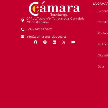
LA CÁMA
La cam
C/ Ruiz Tagle nº6. Torrelavega, Cantabria
Canal É
39300 (España)
(+34) 942 89 01 62
Portal 
info@camaratorrelavega.es
Su Hist
Digital
Gala