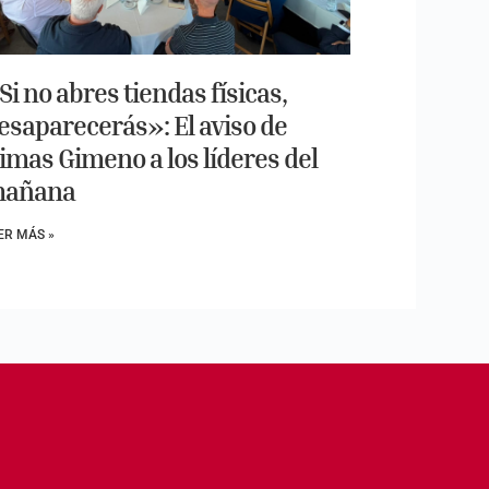
Si no abres tiendas físicas,
esaparecerás»: El aviso de
imas Gimeno a los líderes del
añana
ER MÁS »