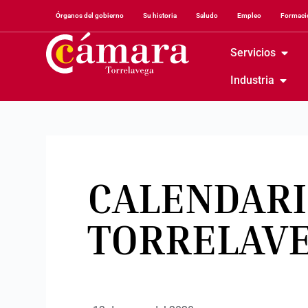
Órganos del gobierno
Su historia
Saludo
Empleo
Formació
Servicios
Industria
CALENDARI
TORRELAV