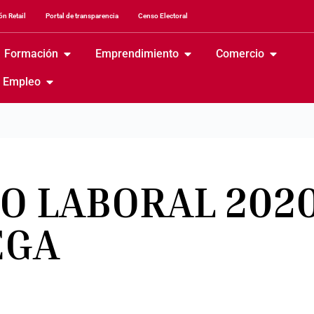
n Retail
Portal de transparencia
Censo Electoral
Formación
Emprendimiento
Comercio
Empleo
O LABORAL 202
EGA