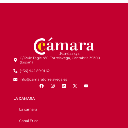
C/ Ruiz Tagle nº6. Torrelavega, Cantabria 39300
(España)
(+34) 942 89 01 62
info@camaratorrelavega.es
LA CÁMARA
La camara
Canal Ético