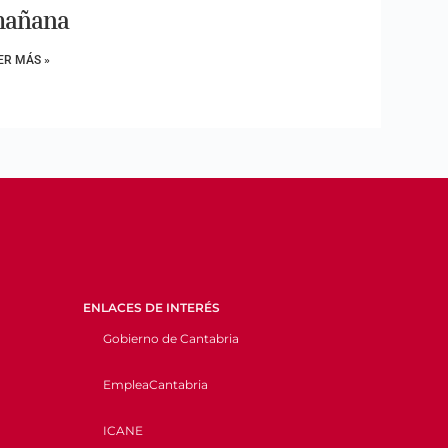
añana
ER MÁS »
ENLACES DE INTERÉS
Gobierno de Cantabria
EmpleaCantabria
ICANE