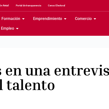
n Retail
Portal de transparencia
Censo Electoral
Formación
Emprendimiento
Comercio
Empleo
 en una entrevi
l talento