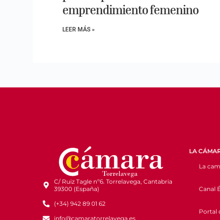
emprendimiento femenino
LEER MÁS »
LA CÁMA
La cam
C/ Ruiz Tagle nº6. Torrelavega, Cantabria
Canal É
39300 (España)
(+34) 942 89 01 62
Portal 
info@camaratorrelavega.es