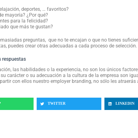
lajación, deportes, … favoritos?
 de mayoría? ¿Por qué?
tes para la felicidad?
riado que más te gustan?
asiadas preguntas, que no te encajan o que no tienes suficient
éstas, puedes crear otras adecuadas a cada proceso de selección.
s respuestas
ción, las habilidades o la experiencia, no son los únicos fact
su carácter o su adecuación a la cultura de la empresa son igua
rtir con ellos nuestro employer branding, no sólo les atraerás a t
P
TWITTER
LINKEDIN