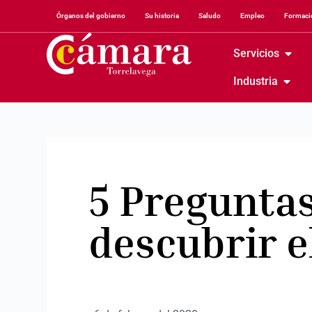
Órganos del gobierno
Su historia
Saludo
Empleo
Formació
Servicios
Industria
5 Preguntas
descubrir e