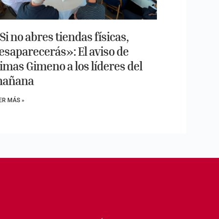
Si no abres tiendas físicas,
esaparecerás»: El aviso de
imas Gimeno a los líderes del
añana
ER MÁS »