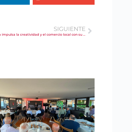
SIGUIENTE
La Cámara de Comercio de Torrelavega impulsa la creatividad y el comercio local con su 33º Concurso de Escaparates