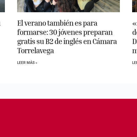
u
El verano también es para
«
formarse: 30 jóvenes preparan
d
gratis su B2 de inglés en Cámara
D
Torrelavega
m
LEER MÁS »
LE