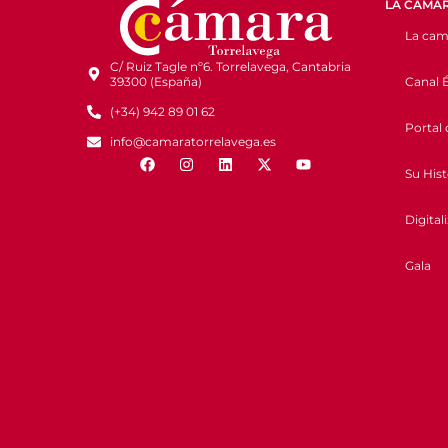
LA CÁMA
La cam
C/ Ruiz Tagle nº6. Torrelavega, Cantabria
Canal É
39300 (España)
(+34) 942 89 01 62
Portal 
info@camaratorrelavega.es
Su Hist
Digital
Gala