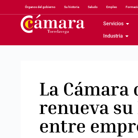
Órganos del gobierno
Su historia
Saludo
Empleo
Formació
Servicios
Industria
La Cámara 
renueva su
entre empr