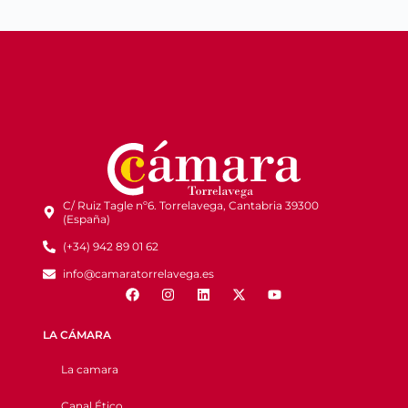
C/ Ruiz Tagle nº6. Torrelavega, Cantabria 39300
(España)
(+34) 942 89 01 62
info@camaratorrelavega.es
LA CÁMARA
La camara
Canal Ético