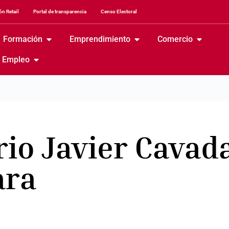
n Retail
Portal de transparencia
Censo Electoral
Formación
Emprendimiento
Comercio
Empleo
io Javier Cavad
ara