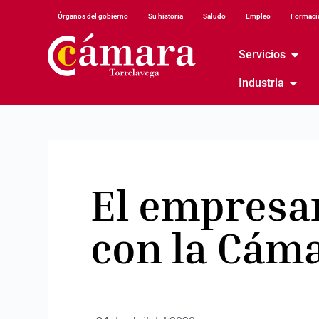
Órganos del gobierno
Su historia
Saludo
Empleo
Formació
Servicios
Industria
El empresar
con la Cám