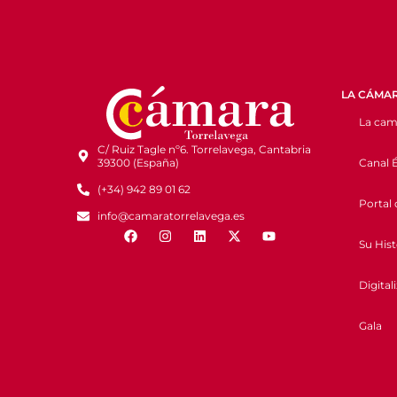
LA CÁMA
La cam
C/ Ruiz Tagle nº6. Torrelavega, Cantabria
Canal É
39300 (España)
(+34) 942 89 01 62
Portal 
info@camaratorrelavega.es
Su Hist
Digital
Gala