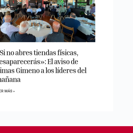
Si no abres tiendas físicas,
esaparecerás»: El aviso de
imas Gimeno a los líderes del
añana
ER MÁS »