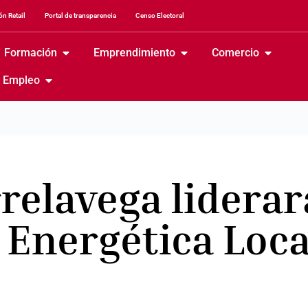
n Retail
Portal de transparencia
Censo Electoral
Formación
Emprendimiento
Comercio
Empleo
elavega liderar
Energética Loca