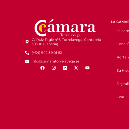
LA CÁMA
La cam
C/ Ruiz Tagle nº6. Torrelavega, Cantabria
Canal É
39300 (España)
(+34) 942 89 01 62
Portal 
info@camaratorrelavega.es
Su Hist
Digital
Gala