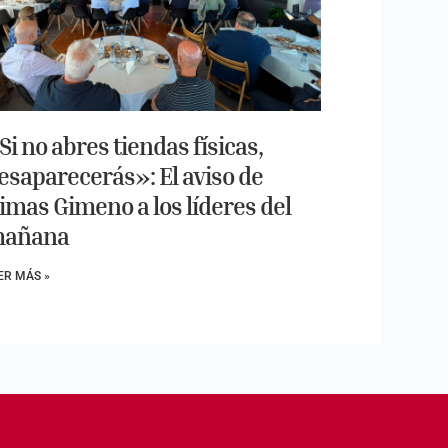
Si no abres tiendas físicas,
esaparecerás»: El aviso de
imas Gimeno a los líderes del
añana
ER MÁS »