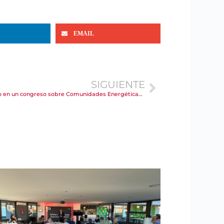
EMAIL
SIGUIENTE
Cámara Torrelavega participa en Bilbao en un congreso sobre Comunidades Energéticas Locales promovido por Edinor