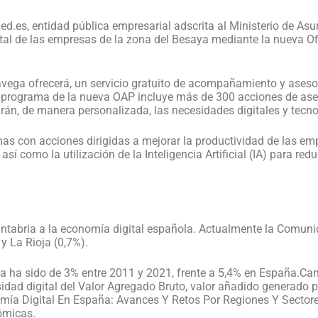
d.es, entidad pública empresarial adscrita al Ministerio de As
gital de las empresas de la zona del Besaya mediante la nueva 
ega ofrecerá, un servicio gratuito de acompañamiento y aseso
 programa de la nueva OAP incluye más de 300 acciones de ase
irán, de manera personalizada, las necesidades digitales y tecn
s con acciones dirigidas a mejorar la productividad de las em
sí como la utilización de la Inteligencia Artificial (IA) para redu
Cantabria a la economía digital española. Actualmente la Comuni
 y La Rioja (0,7%).
ria ha sido de 3% entre 2011 y 2021, frente a 5,4% en España.Ca
idad digital del Valor Agregado Bruto, valor añadido generado p
mía Digital En España: Avances Y Retos Por Regiones Y Sector
ómicas.