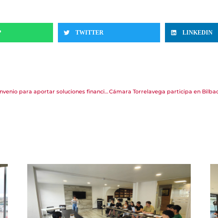
P
TWITTER
LINKEDIN
Cámara Torrelavega y Banco Sabadell firman un convenio para aportar soluciones financieras a empresas y emprendedores