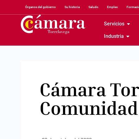
Órganos del gobierno
Su historia
Saludo
Empleo
Formació
Servicios
Industria
Cámara Torr
Comunidad 