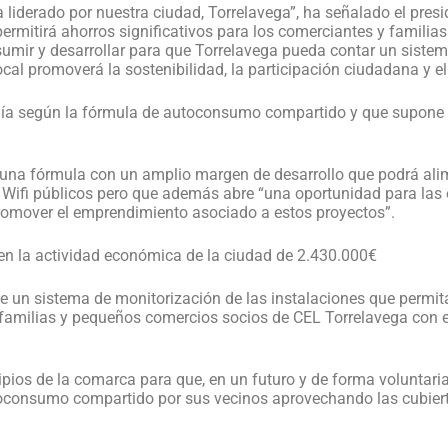
liderado por nuestra ciudad, Torrelavega”, ha señalado el pres
mitirá ahorros significativos para los comerciantes y familias 
umir y desarrollar para que Torrelavega pueda contar un sistem
al promoverá la sostenibilidad, la participación ciudadana y el
gía según la fórmula de autoconsumo compartido y que supone l
una fórmula con un amplio margen de desarrollo que podrá alim
d Wifi públicos pero que además abre “una oportunidad para las 
romover el emprendimiento asociado a estos proyectos”.
en la actividad económica de la ciudad de 2.430.000€
de un sistema de monitorización de las instalaciones que permi
 familias y pequeños comercios socios de CEL Torrelavega con el
pios de la comarca para que, en un futuro y de forma voluntari
utoconsumo compartido por sus vecinos aprovechando las cubier