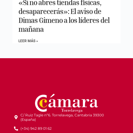
«Si no abres tiendas físicas,
desaparecerás»: El aviso de
Dimas Gimeno a los líderes del
mañana
LEER MÁS »
C/ Ruiz Tagle nº6. Torrelavega, Cantabria 39300
(España)
(+34) 942 89 01 62