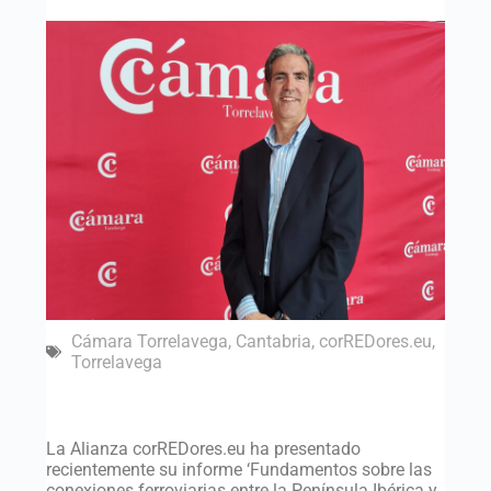
Cámara Torrelavega
,
Cantabria
,
corREDores.eu
,
Torrelavega
La Alianza corREDores.eu ha presentado
recientemente su informe ‘Fundamentos sobre las
conexiones ferroviarias entre la Península Ibérica y