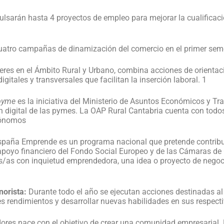
sarán hasta 4 proyectos de empleo para mejorar la cualificación
atro campañas de dinamización del comercio en el primer seme
res en el Ámbito Rural y Urbano, combina acciones de orientac
itales y transversales que facilitan la inserción laboral. 1
pyme
es la iniciativa del Ministerio de Asuntos Económicos y Tra
 digital de las pymes. La OAP Rural Cantabria cuenta con todos 
tónomos
spaña Emprende es un programa nacional que pretende contribu
apoyo financiero del Fondo Social Europeo y de las Cámaras de
/as con inquietud emprendedora, una idea o proyecto de negoc
norista:
Durante todo el año se ejecutan acciones destinadas al
s rendimientos y desarrollar nuevas habilidades en sus respect
es nace con el objetivo de crear una comunidad empresarial. Es