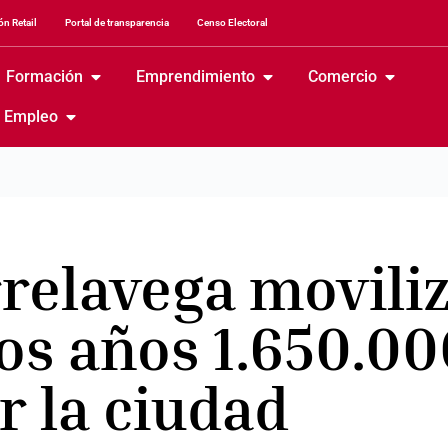
n Retail
Portal de transparencia
Censo Electoral
Formación
Emprendimiento
Comercio
Empleo
elavega moviliz
os años 1.650.00
 la ciudad