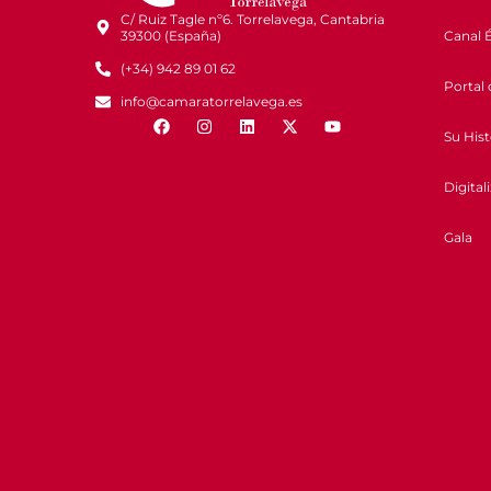
C/ Ruiz Tagle nº6. Torrelavega, Cantabria
Canal É
39300 (España)
(+34) 942 89 01 62
Portal 
info@camaratorrelavega.es
Su Hist
Digital
Gala