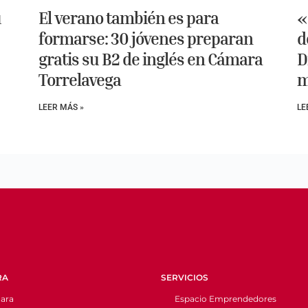
u
El verano también es para
«
formarse: 30 jóvenes preparan
d
gratis su B2 de inglés en Cámara
D
Torrelavega
m
LEER MÁS »
LE
RA
SERVICIOS
ara
Espacio Emprendedores