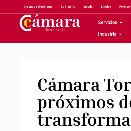
Órganos del gobierno
Su historia
Saludo
Empleo
Formació
Servicios
Industria
Cámara Torr
próximos d
transformar