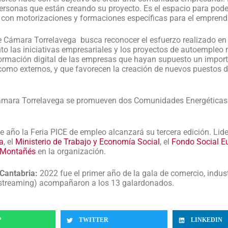
ersonas que están creando su proyecto. Es el espacio para pod
 con motorizaciones y formaciones específicas para el emprend
Cámara Torrelavega busca reconocer el esfuerzo realizado en C
anto las iniciativas empresariales y los proyectos de autoemple
sformación digital de las empresas que hayan supuesto un impor
 como externos, y que favorecen la creación de nuevos puestos d
ámara Torrelavega se promueven dos Comunidades Energéticas 
e año la Feria PICE de empleo alcanzará su tercera edición. Li
a
, el
Ministerio de Trabajo y Economía Social
, el
Fondo Social E
o Montañés
en la organización.
 Cantabria:
2022 fue el primer año de la gala de comercio, indust
 streaming) acompañaron a los 13 galardonados.
P
TWITTER
LINKEDIN