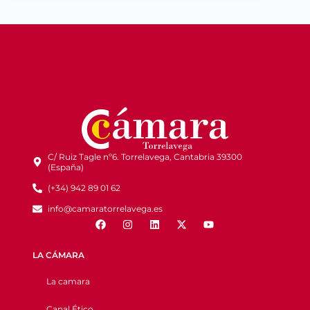
C/ Ruiz Tagle nº6. Torrelavega, Cantabria 39300
(España)
(+34) 942 89 01 62
info@camaratorrelavega.es
LA CÁMARA
La camara
Canal Ético