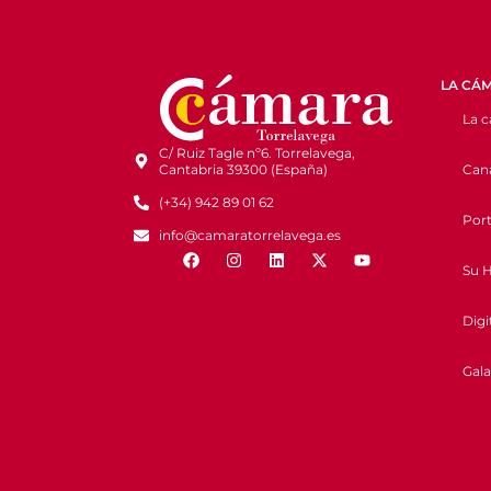
LA CÁ
La 
C/ Ruiz Tagle nº6. Torrelavega,
Cana
Cantabria 39300 (España)
(+34) 942 89 01 62
Port
info@camaratorrelavega.es
Su H
Digi
Gala