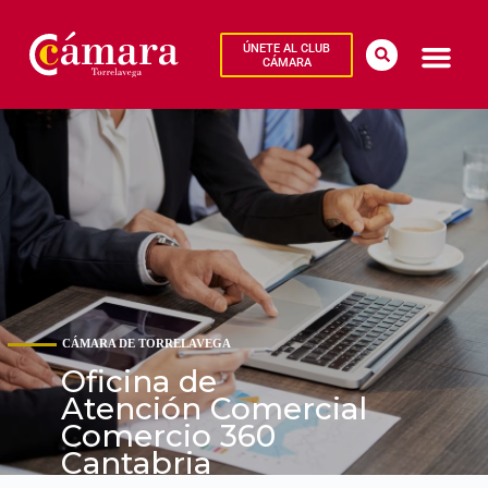
ÚNETE AL CLUB
CÁMARA
CÁMARA DE TORRELAVEGA
Oficina de
Atención Comercial
Comercio 360
Cantabria