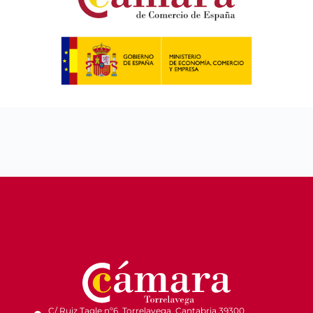
C/ Ruiz Tagle nº6. Torrelavega, Cantabria 39300