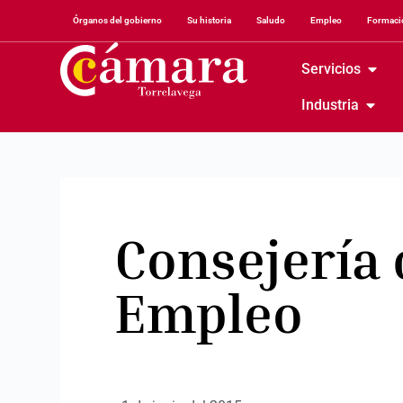
Órganos del gobierno
Su historia
Saludo
Empleo
Formació
Servicios
Industria
Consejería
Empleo