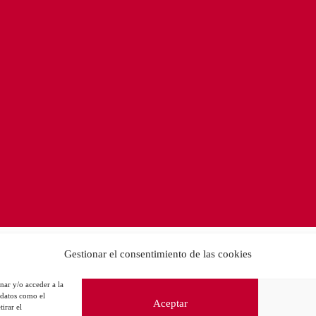
Gestionar el consentimiento de las cookies
nar y/o acceder a la
 datos como el
Aceptar
irar el