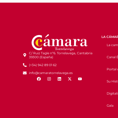
LA CÁMA
La cam
C/ Ruiz Tagle nº6. Torrelavega, Cantabria
Canal É
39300 (España)
(+34) 942 89 01 62
Portal 
info@camaratorrelavega.es
Su Hist
Digital
Gala