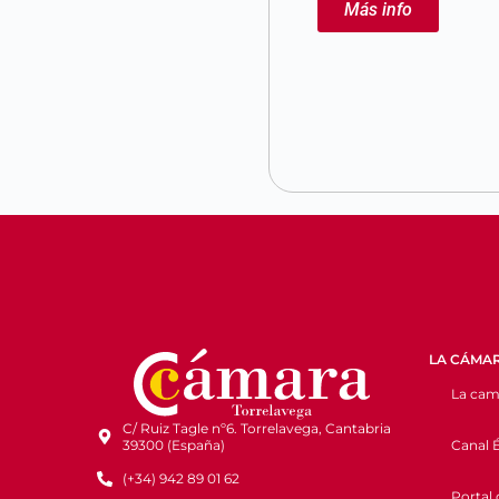
Más info
LA CÁMA
La cam
C/ Ruiz Tagle nº6. Torrelavega, Cantabria
Canal É
39300 (España)
(+34) 942 89 01 62
Portal 