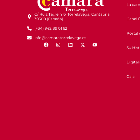
La cam
C/ Ruiz Tagle nº6. Torrelavega, Cantabria
Canal É
39300 (España)
(+34) 942 89 01 62
Portal 
info@camaratorrelavega.es
Su Hist
Digital
Gala