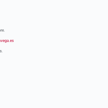
re.
avega.es
s.